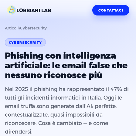
LOBBIANI LAB
CONTATTACI
Articoli
/
Cybersecurity
CYBERSECURITY
Phishing con intelligenza
artificiale: le email false che
nessuno riconosce più
Nel 2025 il phishing ha rappresentato il 47% di
tutti gli incidenti informatici in Italia. Oggi le
email truffa sono generate dall'AI: perfette,
contestualizzate, quasi impossibili da
riconoscere. Cosa è cambiato — e come
difendersi.