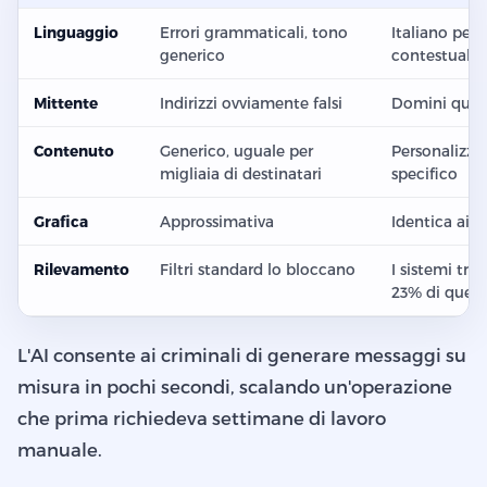
Linguaggio
Errori grammaticali, tono
Italiano perf
generico
contestualiz
Mittente
Indirizzi ovviamente falsi
Domini quasi 
Contenuto
Generico, uguale per
Personalizzat
migliaia di destinatari
specifico
Grafica
Approssimativa
Identica ai s
Rilevamento
Filtri standard lo bloccano
I sistemi trad
23% di quest
L'AI consente ai criminali di generare messaggi su
misura in pochi secondi, scalando un'operazione
che prima richiedeva settimane di lavoro
manuale.