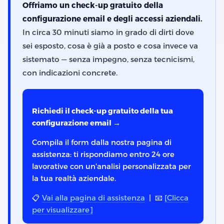
Offriamo un check-up gratuito della
configurazione email e degli accessi aziendali.
In circa 30 minuti siamo in grado di dirti dove
sei esposto, cosa è già a posto e cosa invece va
sistemato — senza impegno, senza tecnicismi,
con indicazioni concrete.
Richiedi il check-up gratuito della tua
configurazione email →
Compila il form dalla nostra pagina di
assistenza: ti rispondiamo entro 24 ore
lavorative con un'analisi personalizzata per
la tua realtà aziendale.
📋
Vai alla pagina di assistenza
| 📧
[Clicca
per visualizzare]