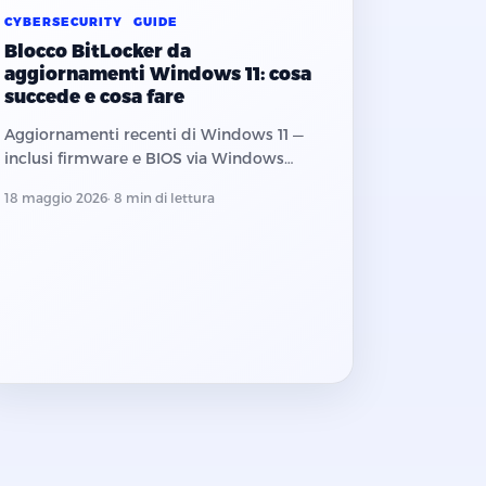
CYBERSECURITY
GUIDE
Blocco BitLocker da
aggiornamenti Windows 11: cosa
succede e cosa fare
Aggiornamenti recenti di Windows 11 —
inclusi firmware e BIOS via Windows
Update — stanno bloccando i PC protetti
18 maggio 2026
· 8 min di lettura
da BitLocker. Cosa non fare e come
mettere al sicuro le chiavi di recupero.