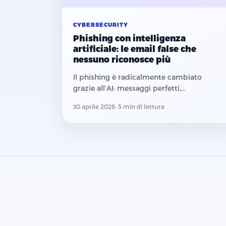
CYBERSECURITY
Phishing con intelligenza
artificiale: le email false che
nessuno riconosce più
Il phishing è radicalmente cambiato
grazie all’AI: messaggi perfetti,
personalizzati, quasi impossibili da
30 aprile 2026
· 5 min di lettura
riconoscere. Come difendere la tua
azienda in 5 mosse concrete.