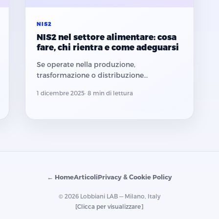
NIS2
NIS2 nel settore alimentare: cosa
fare, chi rientra e come adeguarsi
Se operate nella produzione,
trasformazione o distribuzione
alimentare, è probabile che il Decreto NIS
1 dicembre 2025
· 8 min di lettura
vi riguardi. Scadenze, obblighi e piano
d'azione step by step.
← Home
Articoli
Privacy & Cookie Policy
© 2026 Lobbiani LAB — Milano, Italy
[Clicca per visualizzare]