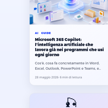
AI
GUIDE
Microsoft 365 Copilot:
l'intelligenza artificiale che
lavora già nei programmi che usi
ogni giorno
Cos'è, cosa fa concretamente in Word,
Excel, Outlook, PowerPoint e Teams, e
perché una PMI italiana dovrebbe capirlo
28 maggio 2026
· 6 min di lettura
adesso.
🎣