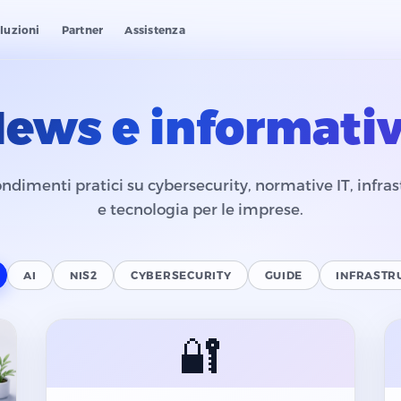
luzioni
Partner
Assistenza
ews e informati
ndimenti pratici su cybersecurity, normative IT, infras
e tecnologia per le imprese.
AI
NIS2
CYBERSECURITY
GUIDE
INFRASTR
🔐