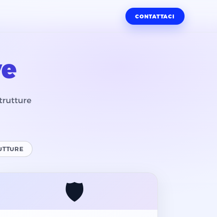
CONTATTACI
ve
trutture
UTTURE
🛡️