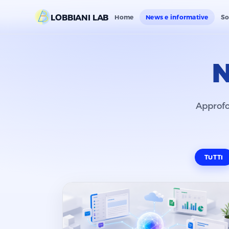
LOBBIANI LAB
Home
News e informative
So
N
Approfo
TUTTI